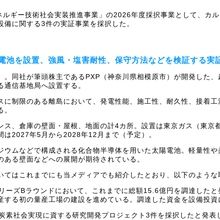
ネルギー技術社会実装推進事業」の2026年度採択事業として、カ
設備に関する3件の実証事業を採択した。
電池を設置、強風・塩害耐性、保守方法などを検証する実
）。同社が筆頭株主であるPXP（神奈川県相模原市）が開発した
る通信基地局へ設置する。
スに制限のある離島において、発電性能、施工性、耐久性、接着工
る。
ンス、倉庫の壁面・屋根、地面の計4カ所。設置は東京ガス（東京
2027年5月から2028年12月まで（予定）。
ジウムなどで構成される化合物半導体を用いた太陽電池。軽量性や
のある壁面などへの展開が期待されている。
ついてはこれまでにも当メディアでも紹介したとおり、以下のような
シリーズBラウンドにおいて、これまでに総額15.6億円を調達した
産する初の量産工場の建設を進めている。調達した資金を設備投資に
の脱炭素社会実現に資する研究開発プロジェクト3件を採択したと発