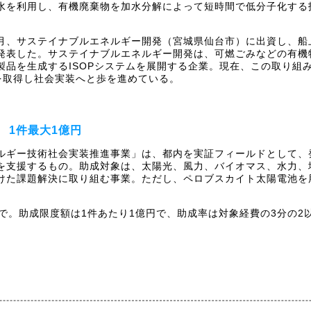
水を利用し、有機廃棄物を加水分解によって短時間で低分子化する
年8月、サステイナブルエネルギー開発（宮城県仙台市）に出資し、
発表した。サステイナブルエネルギー開発は、可燃ごみなどの有機
品を生成するISOPシステムを展開する企業。現在、この取り組みは
P）を取得し社会実装へと歩を進めている。
 1件最大1億円
ルギー技術社会実装推進事業」は、都内を実証フィールドとして、
を支援するもの。助成対象は、太陽光、風力、バイオマス、水力、
けた課題解決に取り組む事業。ただし、ペロブスカイト太陽電池を用
まで。助成限度額は1件あたり1億円で、助成率は対象経費の3分の2