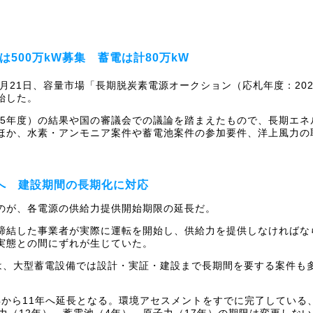
500万kW募集 蓄電は計80万kW
7月21日、容量市場「長期脱炭素電源オークション（応札年度：20
始した。
25年度）の結果や国の審議会での議論を踏まえたもので、長期エネル
ほか、水素・アンモニア案件や蓄電池案件の参加要件、洋上風力の
年へ 建設期間の長期化に対応
のが、各電源の供給力提供開始期限の延長だ。
締結した事業者が実際に運転を開始し、供給力を提供しなければな
実態との間にずれが生じていた。
）は、大型蓄電設備では設計・実証・建設まで長期間を要する案件も
度の8年から11年へ延長となる。環境アセスメントをすでに完了してい
力（12年）、蓄電池（4年）、原子力（17年）の期限は変更しない