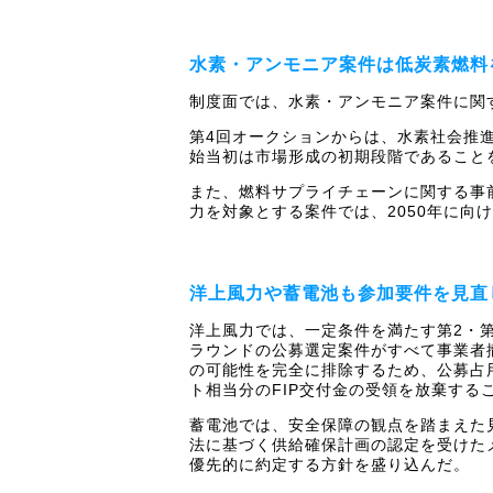
水素・アンモニア案件は低炭素燃料
制度面では、水素・アンモニア案件に関
第4回オークションからは、水素社会推
始当初は市場形成の初期段階であること
また、燃料サプライチェーンに関する事
力を対象とする案件では、2050年に向
洋上風力や蓄電池も参加要件を見直
洋上風力では、一定条件を満たす第2・
ラウンドの公募選定案件がすべて事業者
の可能性を完全に排除するため、公募占用
ト相当分のFIP交付金の受領を放棄する
蓄電池では、安全保障の観点を踏まえた
法に基づく供給確保計画の認定を受けた
優先的に約定する方針を盛り込んだ。