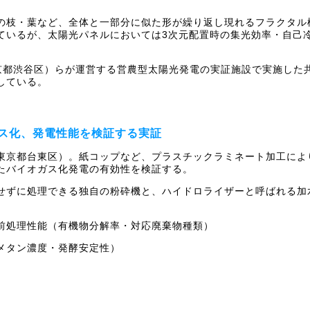
の枝・葉など、全体と一部分に似た形が繰り返し現れるフラクタル
ているが、太陽光パネルにおいては3次元配置時の集光効率・自己
東京都渋谷区）らが運営する営農型太陽光発電の実証施設で実施した
している。
ス化、発電性能を検証する実証
東京都台東区）。紙コップなど、プラスチックラミネート加工によ
たバイオガス化発電の有効性を検証する。
せずに処理できる独自の粉砕機と、ハイドロライザーと呼ばれる加
前処理性能（有機物分解率・対応廃棄物種類）
メタン濃度・発酵安定性）
）