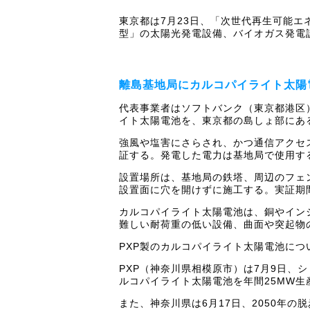
東京都は7月23日、「次世代再生可能エ
型」の太陽光発電設備、バイオガス発電
離島基地局にカルコパイライト太陽
代表事業者はソフトバンク（東京都港区
イト太陽電池を、東京都の島しょ部にあ
強風や塩害にさらされ、かつ通信アクセ
証する。発電した電力は基地局で使用す
設置場所は、基地局の鉄塔、周辺のフェ
設置面に穴を開けずに施工する。実証期間は
カルコパイライト太陽電池は、銅やイン
難しい耐荷重の低い設備、曲面や突起物
PXP製のカルコパイライト太陽電池に
PXP（神奈川県相模原市）は7月9日、
ルコパイライト太陽電池を年間25MW生
また、神奈川県は6月17日、2050年