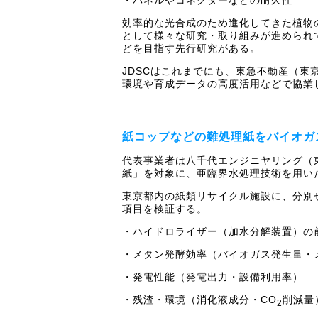
・パネルやコネクターなどの耐久性
効率的な光合成のため進化してきた植物
として様々な研究・取り組みが進められ
どを目指す先行研究がある。
JDSCはこれまでにも、東急不動産（
環境や育成データの高度活用などで協業
紙コップなどの難処理紙をバイオガ
代表事業者は八千代エンジニヤリング（
紙」を対象に、亜臨界水処理技術を用い
東京都内の紙類リサイクル施設に、分別
項目を検証する。
・ハイドロライザー（加水分解装置）の
・メタン発酵効率（バイオガス発生量・
・発電性能（発電出力・設備利用率）
・残渣・環境（消化液成分・CO
削減量
2