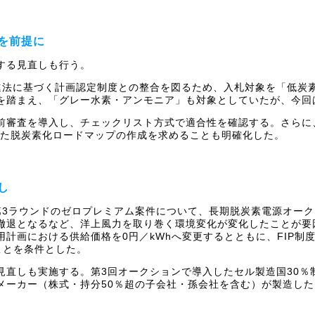
を前提に
する見直しも行う。
進法に基づく計画認定制度との整合を図るため、入札対象を「低炭
を踏まえ、「グレー水素・アンモニア」も対象としていたが、今回
前審査を導入し、チェックリスト方式で適合性を確認する。さらに、
けた脱炭素化ロードマップの作成を求めることも明確化した。
し
第3ラウンドのゼロプレミアム案件について、長期脱炭素電源オーク
撤退となるなど、洋上風力を取り巻く環境変化が変化したことが要
計画における供給価格を0円／kWhへ変更するとともに、FIP制
ことを条件とした。
見直しも実施する。第3回オークションで導入したセル製造国30％
メーカー（株式・持分50％超の子会社・孫会社を含む）が製造し