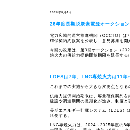
2026年8月4日
26年度長期脱炭素電源オークションは
電力広域的運営推進機関（OCCTO）は
確保契約約款案を公表し、意見募集を開
今回の改定は、第3回オークション（20
焼火力の供給力提供開始期限を延長する
LDESは7年、LNG専焼火力は11
これまでの実施から大きな変更点となる
供給力提供開始期限は、容量確保契約を
建設や調達期間の長期化が進み、制度と
長期エネルギー貯蔵システム（LDES
延長する。
LNG専焼火力は、2024～2025年
太陽光（5年）、風力・地熱（8年）、水