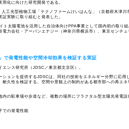
の実用化に向けた研究開発である。
、人工光型植物工場「テクノファームけいはんな」（京都府木津川
実証実験に取り組むと発表した。
イト太陽電池を活用した自治体向けPPA事業として国内初の取り組
新電力会社・アーバンエナジー（神奈川県横浜市）、東京センチュ
」で発電性能や空間冷却効果を検証する実証
エンス研究所（JDSC／東京都文京区）。
ーションを提供するJDSCは、同社の技術をエネルギー分野に応用し
、耐久性を検証する。空間や景観上の制約がある都市部への再エネ
地内の駐車場や歩道など、複数の場所にフラクタル型太陽光発電設備
下での発電性能