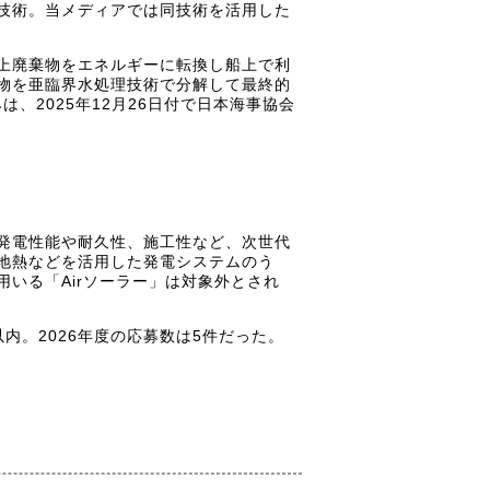
技術。当メディアでは同技術を活用した
船上廃棄物をエネルギーに転換し船上で利
物を亜臨界水処理技術で分解して最終的
、2025年12月26日付で日本海事協会
発電性能や耐久性、施工性など、次世代
地熱などを活用した発電システムのう
いる「Airソーラー」は対象外とされ
以内。2026年度の応募数は5件だった。