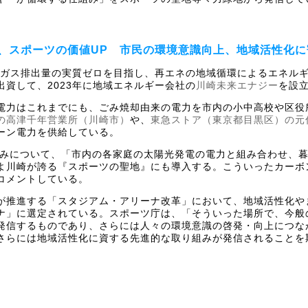
、スポーツの価値UP 市民の環境意識向上、地域活性化に
効果ガス排出量の実質ゼロを目指し、再エネの地域循環によるエネル
資して、2023年に地域エネルギー会社の
川崎未来エナジー
を設
電力はこれまでにも、ごみ焼却由来の電力を市内の小中高校や区役所
の高津千年営業所（川崎市）
や、
東急ストア（東京都目黒区）の元
ーン電力を供給している。
組みについて、「市内の各家庭の太陽光発電の電力と組み合わせ、
よ川崎が誇る『スポーツの聖地』にも導入する。こういったカーボ
コメントしている。
が推進する「スタジアム・アリーナ改革」において、地域活性化や
ナ」に選定されている。スポーツ庁は、「そういった場所で、今般
発信するものであり、さらには人々の環境意識の啓発・向上につな
さらには地域活性化に資する先進的な取り組みが発信されることを