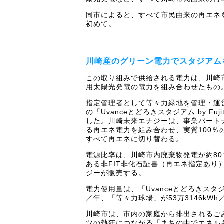
同市によると、すべて市民由来の再エネ
初めて。
川崎産のグリーン電力でスタジアム
この取り組みで供給される電力は、川崎
用太陽光発電の電力を組み合わせたもの
指定管理者として等々力緑地を管理・運
の「Uvanceとどろきスタジアム by
した。川崎未来エナジーは、事業パート
る再エネ電力を組み合わせ、実質100％
すべて再エネに切り替わる。
電源比率は、川崎市内廃棄物発電が約80
ある非FIT非化石証書（再エネ指定あ
ジーが販売する。
電力使用量は、「Uvanceとどろきスタジ
／年、「等々力球場」が53万3146k
川崎市は、市内の家庭から排出されるご
ツの熱狂につながる「まちの中でエネル