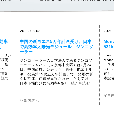
2026.08.08
2026.
効率
中国の新再エネ5カ年計画受け、日本
Mo
入
で高効率太陽光モジュール ジンコソ
53
ーラー
日、サン
Loo
が福岡
Mon
ジンコソーラーの日本法人であるジンコソ
所「飯
「茨
ーラージャパン（東京都中央区）は7月24
テム、
531
日、中国政府が公表した「再生可能エネル
蓄電池
置し
ギー発展第15次五カ年計画」で、発電の質
を読む
本設備
や長期運用価値が重視されたことを受け、
日本市場向けに高効率N型T
…続きを読む
記事
記事内容へ