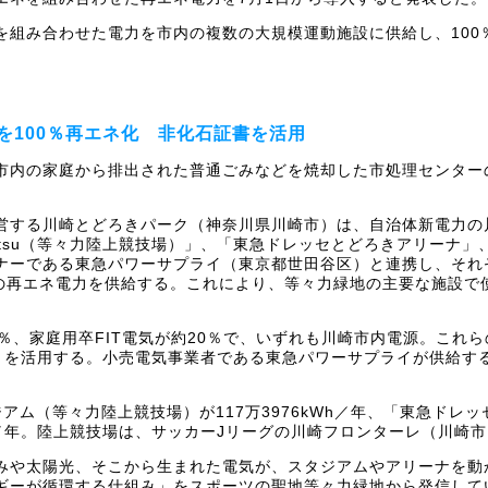
を組み合わせた電力を市内の複数の大規模運動施設に供給し、100
を100％再エネ化 非化石証書を活用
市内の家庭から排出された普通ごみなどを焼却した市処理センター
。
営する川崎とどろきパーク（神奈川県川崎市）は、自治体新電力の
 Fujitsu（等々力陸上競技場）」、「東急ドレッセとどろきアリー
ナーである東急パワーサプライ（東京都世田谷区）と連携し、それ
の再エネ電力を供給する。これにより、等々力緑地の主要な施設で使
％、家庭用卒FIT電気が約20％で、いずれも川崎市内電源。これ
り）を活用する。小売電気事業者である東急パワーサプライが供給す
アム（等々力陸上競技場）が117万3976kWh／年、「東急ドレッセ
Wh／年。陸上競技場は、サッカーJリーグの川崎フロンターレ（川崎
みや太陽光、そこから生まれた電気が、スタジアムやアリーナを動
ギーが循環する仕組み」をスポーツの聖地等々力緑地から発信して