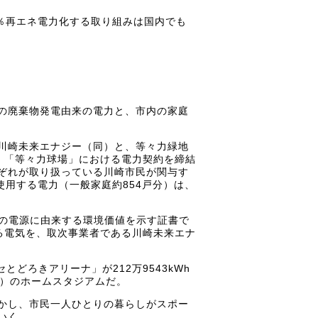
％再エネ電力化する取り組みは国内でも
の廃棄物発電由来の電力と、市内の家庭
川崎未来エナジー（同）と、等々力緑地
ナ」、「等々力球場」における電力契約を締結
ぞれが取り扱っている川崎市民が関与す
用する電力（一般家庭約854戸分）は、
らの電源に由来する環境価値を示す証書で
る電気を、取次事業者である川崎未来エナ
とどろきアリーナ」が212万9543kWh
市）のホームスタジアムだ。
かし、市民一人ひとりの暮らしがスポー
いく。