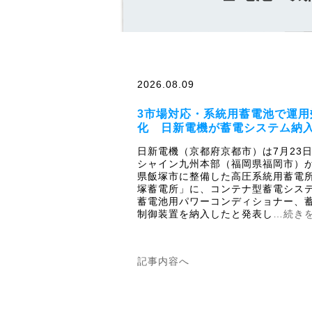
2026.08.09
3市場対応・系統用蓄電池で運用
化 日新電機が蓄電システム納
日新電機（京都府京都市）は7月23
シャイン九州本部（福岡県福岡市）
県飯塚市に整備した高圧系統用蓄電
塚蓄電所」に、コンテナ型蓄電シス
蓄電池用パワーコンディショナー、
制御装置を納入したと発表し
…続き
記事内容へ