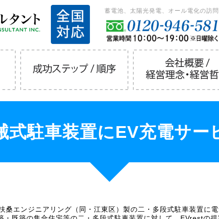
蓄電池、太陽光発電、オール電化の訪問
械式駐車装置にEV充電サー
I扶桑エンジニアリング（同・江東区）製の二・多段式駐車装置に電気
・既築の集合住宅等の二・多段式駐車装置に対して、EVrestの