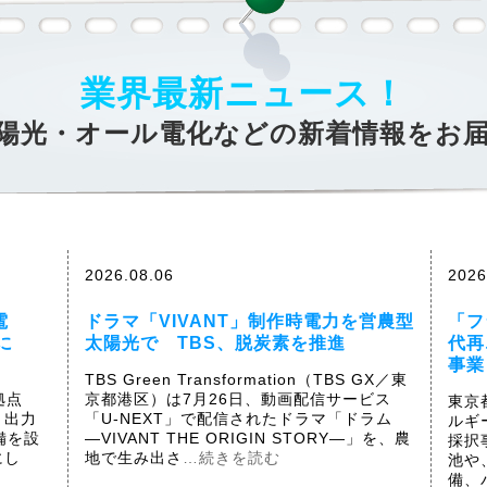
業界最新ニュース！
陽光・オール電化などの新着情報をお
2026.08.06
2026
電
ドラマ「VIVANT」制作時電力を営農型
「フ
に
太陽光で TBS、脱炭素を推進
代再
事業
、
TBS Green Transformation（TBS GX／東
拠点
京都港区）は7月26日、動画配信サービス
東京
、出力
「U-NEXT」で配信されたドラマ「ドラム
ルギ
備を設
―VIVANT THE ORIGIN STORY―」を、農
採択
にし
地で生み出さ
…続きを読む
池や
備、