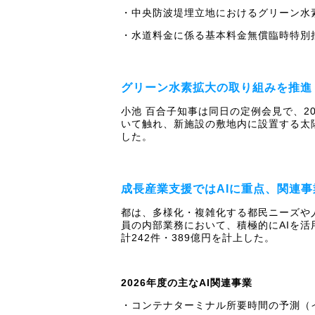
・中央防波堤埋立地におけるグリーン水
・水道料金に係る基本料金無償臨時特別措
グリーン水素拡大の取り組みを推進
小池 百合子知事は同日の定例会見で、2
いて触れ、新施設の敷地内に設置する太
した。
成長産業支援ではAIに重点、関連事業
都は、多様化・複雑化する都民ニーズや
員の内部業務において、積極的にAIを活
計242件・389億円を計上した。
2026年度の主なAI関連事業
・コンテナターミナル所要時間の予測（