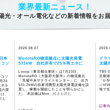
業界最新ニュース！
陽光・オール電化などの新着情報をお
2026.08.07
2026.
日本
MonotaRO物流拠点に太陽光発電
ドラ
ンコソ
531kW 自社所有で25％再エネに
太陽
Looop（東京都台東区）は7月23日、
TBS 
MonotaRO（大阪府大阪市）の物流拠点
京都港
ンコソ
「茨城中央サテライトセンター」に、出力
「U-
月24
531.2kWの自家消費型太陽光発電設備を設
―VIV
エネル
置し、稼働を開始したことを明らかにし
地で
電の質
た。 本設備はMon
…続きを読む
受け、
読む
記事