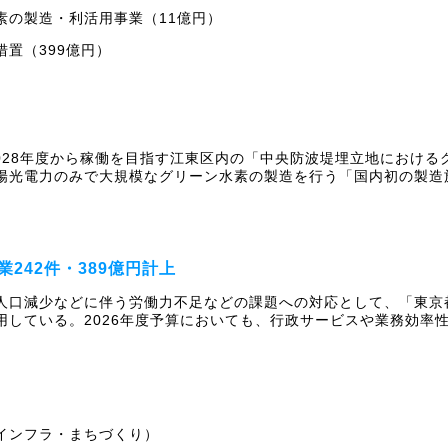
素の製造・利活用事業（11億円）
置（399億円）
028年度から稼働を目指す江東区内の「中央防波堤埋立地におけ
陽光電力のみで大規模なグリーン水素の製造を行う「国内初の製造
242件・389億円計上
人口減少などに伴う労働力不足などの課題への対応として、「東京
用している。2026年度予算においても、行政サービスや業務効率
インフラ・まちづくり）