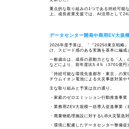
重点的な取り組みの1つである持続可能な
上。成長産業支援では、AI活用として2
データセンター開発や商用EV大規
2026年度予算は、「『20250東京
け、スピード感のある実施を基本に編成
一般歳出は、成長の原動力となる「人」
などにより、前年度比5.4％（3701億円
「持続可能な環境先進都市・東京」の実
チウムイオン電池による火災事故対策や
主な取り組みと予算は次の通り。
・家庭のゼロエミッション行動推進事業（
・業務用ZEV大規模一括導入促進事業（
・廃棄物処理施設に対するLiB火災緊急
・環境に配慮したデータセンター整備促