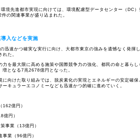
環境先進都市実現に向けては、環境配慮型データセンター（DC）整
42件の関連事業が盛り込まれた。
模導入などを実施
戦略』の迅速かつ確実な実行に向け、大都市東京の強みを遺憾なく発
された。
の力を最大限に高める施策や国際競争力の強化、都民の命と暮らし
）増となる7兆2678億円となった。
現に向けた取り組みでは、脱炭素化の実現とエネルギーの安定確保
サーキュラーエコノミーなども迅速かつ的確に進めていく。
162億円）
18億円）
対策事業（13億円）
進事業（96億円）