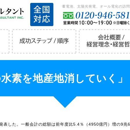
蓄電池、太陽光発電、オール電化の訪問
水素を地産地消していく」
を発表した。一般会計の総額は前年度比5.4％（4950億円）増の9兆