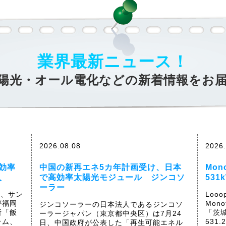
業界最新ニュース！
陽光・オール電化などの新着情報をお
2026.08.08
2026.
効率
中国の新再エネ5カ年計画受け、日本
Mo
入
で高効率太陽光モジュール ジンコソ
53
ーラー
日、サン
Loo
が福岡
Mon
ジンコソーラーの日本法人であるジンコソ
所「飯
「茨
ーラージャパン（東京都中央区）は7月24
テム、
531
日、中国政府が公表した「再生可能エネル