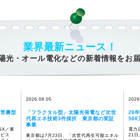
業界最新ニュース！
陽光・オール電化などの新着情報をお
2026.08.05
2026
を営農型
「フラクタル型」太陽光発電など次世
26
代再エネ技術3件採択 東京都の実証
50
事業
S GX／東
電力
ービス
21
東京都は7月23日、「次世代再生可能エネル