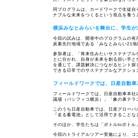
同プログラムは、カードワークで生徒自
ナブルな未来をつくるという視点を養う
横浜みなとみらいを舞台に、学生が
今回の試みは、開発中のプログラムの有
炭素先行地域である「みなとみらい21
参加者は、「将来住みたいサステナブル
とに分かれ、自身が未来を創る担い手と
を通じて、課題解決につながるヒント探
できる日常でのサステナブルなアクショ
フィールドワークでは、日産自動車
フィールドワークでは、日産自動車本社
議場（パシフィコ横浜）」「象の鼻テラ
このうち日産自動車では、日産グローバ
『走る蓄電池』として活用できることな
そのほか、学生たちは「ボトルtoボトル
今回のトライアルツアー実施により、コ