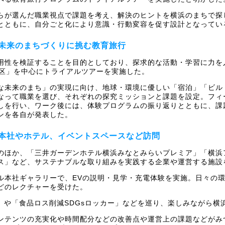
らが選んだ職業視点で課題を考え、解決のヒントを横浜のまちで探
とともに、自分ごと化により意識・行動変容を促す設計となってい
未来のまちづくりに挑む教育旅行
用性を検証することを目的としており、探求的な活動・学習に力を
地区」を中心にトライアルツアーを実施した。
な未来のまち」の実現に向け、地球・環境に優しい「宿泊」「ビル
なって職業を選び、それぞれの探究ミッションと課題を設定。フィ
しを行い、ワーク後には、体験プログラムの振り返りとともに、課
ンを各自が発表した。
本社やホテル、イベントスペースなど訪問
のほか、「三井ガーデンホテル横浜みなとみらいプレミア」「横浜
ス」など、サステナブルな取り組みを実践する企業や運営する施設
ル本社ギャラリーで、EVの説明・見学・充電体験を実施。日々の
どのレクチャーを受けた。
」や「食品ロス削減SDGsロッカー」などを巡り、楽しみながら
ンテンツの充実化や時間配分などの改善点や運営上の課題などがみ