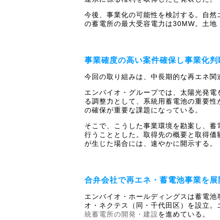
今後、事業化の可能性を検討する。自然
の蓄電所の最大受容電力は30MW。土地
事業確度の高い案件確保し事業化判
今回の取り組みは、中長期的な再エネ関
エンバイオ・グループでは、太陽光発電
る調整力として、系統用蓄電池の重要性
の確保が重要な課題になっている。
そこで、こうした事業環境を勘案し、蓄
行うこととした。取得先の概要と取得価
が生じた場合には、速やかに開示する。
合弁会社で再エネ・蓄電池事業を展
エンバイオ・ホールディングスは蓄電池事
オ・ネクテス（同・千代田区）を設立。
統蓄電所の開発・建設
を進めている。