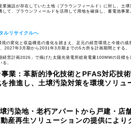
産業施設が存在していた土地（ブラウンフィールド）に対し、土壌
携して、ブラウンフィールドを活用して用地を確保し、蓄電池事業
タルリサイクルへ
業環境の変化と収益構造の進化を踏まえ、足元の経営環境と今後の成
、2027年3月期から2031年3月期までの5カ所を計画期間とする。
経営計画2026」で掲げた太陽光発電所総発電量100MWの目標
いる。
事業：革新的浄化技術とPFAS対応技
化を推進し、土壌汚染対策を環境ソリュ
土壌汚染地・老朽アパートから戸建・店
不動産再生ソリューションの提供により