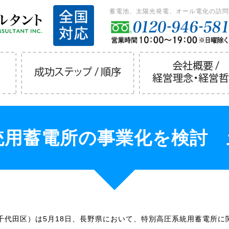
蓄電池、太陽光発電、オール電化の訪問
統用蓄電所の事業化を検討 
千代田区）は5月18日、長野県において、特別高圧系統用蓄電所に