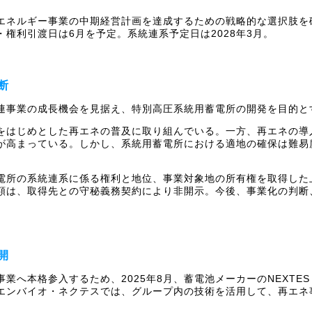
エネルギー事業の中期経営計画を達成するための戦略的な選択肢を
・権利引渡日は6月を予定。系統連系予定日は2028年3月。
断
連事業の成長機会を見据え、特別高圧系統用蓄電所の開発を目的と
をはじめとした再エネの普及に取り組んでいる。一方、再エネの導
が高まっている。しかし、系統用蓄電所における適地の確保は難易
電所の系統連系に係る権利と地位、事業対象地の所有権を取得した
額は、取得先との守秘義務契約により非開示。今後、事業化の判断
開
業へ本格参入するため、2025年8月、蓄電池メーカーのNEXTE
エンバイオ・ネクテスでは、グループ内の技術を活用して、再エネ