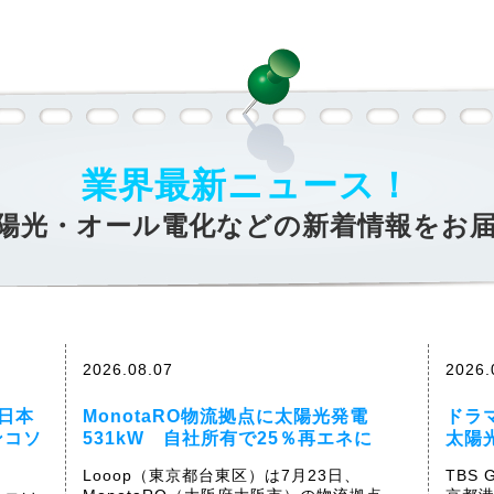
業界最新ニュース！
陽光・オール電化などの新着情報をお
2026.08.07
2026.
日本
MonotaRO物流拠点に太陽光発電
ドラ
ンコソ
531kW 自社所有で25％再エネに
太陽
Looop（東京都台東区）は7月23日、
TBS 