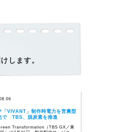
届けします。
08.06
マ「VIVANT」制作時電力を営農型
光で TBS、脱炭素を推進
Green Transformation（TBS GX／東